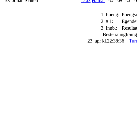
33
Johan Slåtten
1263
Hamar
-13
-26
-16
-3
1
Poeng:
Poengsu
2
# 1:
Egendef
3
Innb.:
Resulta
Beste ratingfram
23. apr kl.22:38:36
Tur