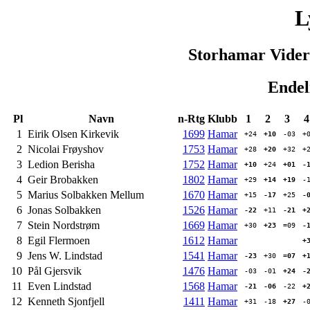
L
Storhamar Videre
Endeli
Pl
Navn
n-Rtg
Klubb
1
2
3
4
1
Eirik Olsen Kirkevik
1699
Hamar
+24
+10
-03
+0
2
Nicolai Frøyshov
1753
Hamar
+28
+20
+32
+2
3
Ledion Berisha
1752
Hamar
+10
+24
+01
-1
4
Geir Brobakken
1802
Hamar
+29
+14
+19
-1
5
Marius Solbakken Mellum
1670
Hamar
+15
-17
+25
-0
6
Jonas Solbakken
1526
Hamar
-22
+11
-21
+2
7
Stein Nordstrøm
1669
Hamar
+30
+23
=09
-1
8
Egil Flermoen
1612
Hamar
+3
9
Jens W. Lindstad
1541
Hamar
-23
+30
=07
+1
10
Pål Gjersvik
1476
Hamar
-03
-01
+24
-2
11
Even Lindstad
1568
Hamar
-21
-06
-22
+2
12
Kenneth Sjonfjell
1411
Hamar
+31
-18
+27
-0