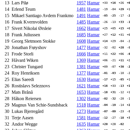
13
Lars Pilø
1957
Hamar
+33
+16
+26
+0
14
Erlend Teum
1481
Hamar
-19
-04
+29
+1
15
Mikael Santiago Avdem Frankmo
1491
Hamar
-05
-25
-17
-2
16
Frank Kvernvolden
1485
Hamar
-26
-13
+33
-1
17
Sivert Nikolai Ørsleie
1662
Hamar
+25
+05
+15
+0
18
Frank Juliussen
1685
Hamar
+27
+12
+31
+0
19
Georg Sletmoen Stokke
1608
Hamar
+14
+29
-04
-2
20
Jonathan Frøyshov
1477
Hamar
-32
-02
+28
-0
21
Frode Storli
1666
Hamar
+11
+22
+06
-0
22
Håvard Wiken
1369
Hamar
+06
-21
+11
+2
23
Christer Tungard
1381
Hamar
+09
-07
+30
-2
24
Roy Henriksen
1377
Hamar
-01
-03
-10
-2
25
Elias Saeedi
1630
Hamar
-17
+15
-05
+1
26
Rostislavs Seleznovs
1621
Hamar
+16
+33
-13
+1
27
Mats Brånå
1653
Hamar
-18
+31
-12
+1
28
Håkon Reiersen
1302
Hamar
-02
-32
-20
-1
29
Magnus Van Schie-Sundsback
1518
Hamar
-04
-19
-14
+2
30
Lukas Bjerregård
1273
Hamar
-07
-09
-23
-0
31
Terje Aasen
1581
Hamar
-12
-27
-18
+3
32
Andor Wegge
1635
Hamar
+20
+28
-02